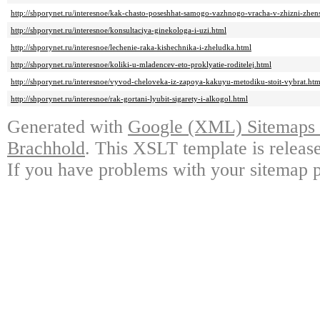
http://shporynet.ru/interesnoe/kak-chasto-poseshhat-samogo-vazhnogo-vracha-v-zhizni-zhen
http://shporynet.ru/interesnoe/konsultaciya-ginekologa-i-uzi.html
http://shporynet.ru/interesnoe/lechenie-raka-kishechnika-i-zheludka.html
http://shporynet.ru/interesnoe/koliki-u-mladencev-eto-proklyatie-roditelej.html
http://shporynet.ru/interesnoe/vyvod-cheloveka-iz-zapoya-kakuyu-metodiku-stoit-vybrat.htm
http://shporynet.ru/interesnoe/rak-gortani-lyubit-sigarety-i-alkogol.html
Generated with
Google (XML) Sitemaps G
Brachhold
. This XSLT template is releas
If you have problems with your sitemap p