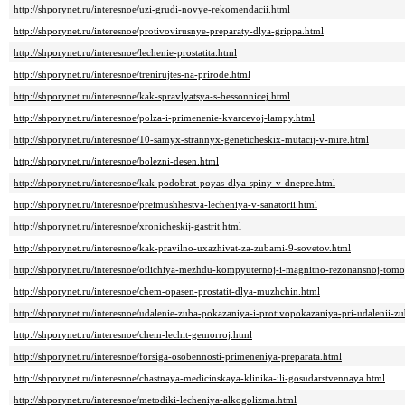
http://shporynet.ru/interesnoe/uzi-grudi-novye-rekomendacii.html
http://shporynet.ru/interesnoe/protivovirusnye-preparaty-dlya-grippa.html
http://shporynet.ru/interesnoe/lechenie-prostatita.html
http://shporynet.ru/interesnoe/trenirujtes-na-prirode.html
http://shporynet.ru/interesnoe/kak-spravlyatsya-s-bessonnicej.html
http://shporynet.ru/interesnoe/polza-i-primenenie-kvarcevoj-lampy.html
http://shporynet.ru/interesnoe/10-samyx-strannyx-geneticheskix-mutacij-v-mire.html
http://shporynet.ru/interesnoe/bolezni-desen.html
http://shporynet.ru/interesnoe/kak-podobrat-poyas-dlya-spiny-v-dnepre.html
http://shporynet.ru/interesnoe/preimushhestva-lecheniya-v-sanatorii.html
http://shporynet.ru/interesnoe/xronicheskij-gastrit.html
http://shporynet.ru/interesnoe/kak-pravilno-uxazhivat-za-zubami-9-sovetov.html
http://shporynet.ru/interesnoe/otlichiya-mezhdu-kompyuternoj-i-magnitno-rezonansnoj-tomo
http://shporynet.ru/interesnoe/chem-opasen-prostatit-dlya-muzhchin.html
http://shporynet.ru/interesnoe/udalenie-zuba-pokazaniya-i-protivopokazaniya-pri-udalenii-z
http://shporynet.ru/interesnoe/chem-lechit-gemorroj.html
http://shporynet.ru/interesnoe/forsiga-osobennosti-primeneniya-preparata.html
http://shporynet.ru/interesnoe/chastnaya-medicinskaya-klinika-ili-gosudarstvennaya.html
http://shporynet.ru/interesnoe/metodiki-lecheniya-alkogolizma.html