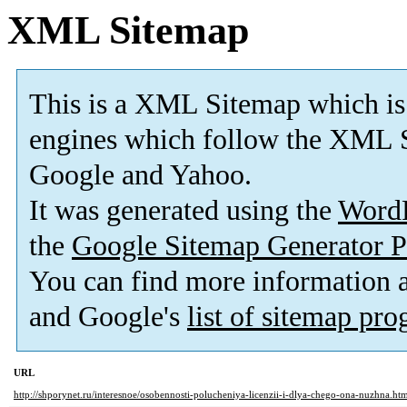
XML Sitemap
This is a XML Sitemap which is
engines which follow the XML S
Google and Yahoo.
It was generated using the
Word
the
Google Sitemap Generator P
You can find more information
and Google's
list of sitemap pr
URL
http://shporynet.ru/interesnoe/osobennosti-polucheniya-licenzii-i-dlya-chego-ona-nuzhna.ht