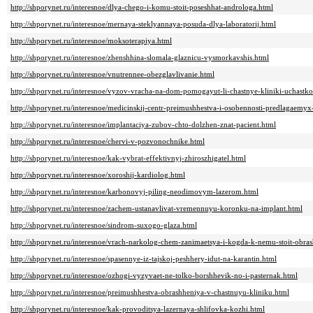
http://shporynet.ru/interesnoe/dlya-chego-i-komu-stoit-poseshhat-androloga.html
http://shporynet.ru/interesnoe/mernaya-steklyannaya-posuda-dlya-laboratorij.html
http://shporynet.ru/interesnoe/moksoterapiya.html
http://shporynet.ru/interesnoe/zhenshhina-slomala-glaznicu-vysmorkavshis.html
http://shporynet.ru/interesnoe/vnutrennee-obezglavlivanie.html
http://shporynet.ru/interesnoe/vyzov-vracha-na-dom-pomogayut-li-chastnye-kliniki-uchast
http://shporynet.ru/interesnoe/medicinskij-centr-preimushhestva-i-osobennosti-predlagaemyx
http://shporynet.ru/interesnoe/implantaciya-zubov-chto-dolzhen-znat-pacient.html
http://shporynet.ru/interesnoe/chervi-v-pozvonochnike.html
http://shporynet.ru/interesnoe/kak-vybrat-effektivnyj-zhiroszhigatel.html
http://shporynet.ru/interesnoe/xoroshij-kardiolog.html
http://shporynet.ru/interesnoe/karbonovyj-piling-neodimovym-lazerom.html
http://shporynet.ru/interesnoe/zachem-ustanavlivat-vremennuyu-koronku-na-implant.html
http://shporynet.ru/interesnoe/sindrom-suxogo-glaza.html
http://shporynet.ru/interesnoe/vrach-narkolog-chem-zanimaetsya-i-kogda-k-nemu-stoit-obras
http://shporynet.ru/interesnoe/spasennye-iz-tajskoj-peshhery-idut-na-karantin.html
http://shporynet.ru/interesnoe/ozhogi-vyzyvaet-ne-tolko-borshhevik-no-i-pasternak.html
http://shporynet.ru/interesnoe/preimushhestva-obrashheniya-v-chastnuyu-kliniku.html
http://shporynet.ru/interesnoe/kak-provoditsya-lazernaya-shlifovka-kozhi.html