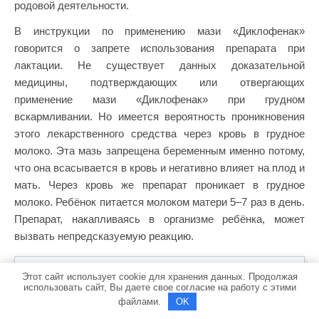
родовой деятельности.
В инструкции по применению мази «Диклофенак»
говорится о запрете использования препарата при
лактации. Не существует данных доказательной
медицины, подтверждающих или отвергающих
применение мази «Диклофенак» при грудном
вскармливании. Но имеется вероятность проникновения
этого лекарственного средства через кровь в грудное
молоко. Эта мазь запрещена беременным именно потому,
что она всасывается в кровь и негативно влияет на плод и
мать. Через кровь же препарат проникает в грудное
молоко. Ребёнок питается молоком матери 5–7 раз в день.
Препарат, накапливаясь в организме ребёнка, может
вызвать непредсказуемую реакцию.
ПРИМЕНЕНИЕ В ДЕТСКОМ ВОЗРАСТЕ
Этот сайт использует cookie для хранения данных. Продолжая
использовать сайт, Вы даете свое согласие на работу с этими
файлами.
OK
В детском возрасте до 6 лет препараты с