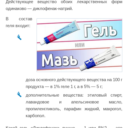
Действующее вещество обоих лекарственных форм
одинаково — диклофенак-натрий.
В состав
геля входит:
доза основного действующего вещества на 100 г
продукта — в 1% геле 1 г, а в 5% — 5 г;
дополнительные вещества: этиловый спирт,
лавандовое и апельсиновое масло,
пропиленгликоль, парафин жидкий, макрогол,
карбопол.
Какой гель «Диклофенак» лучше — 1 или 5%? — это