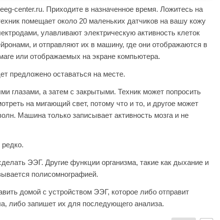
/eeg-center.ru. Приходите в назначенное время. Ложитесь на
 техник помещает около 20 маленьких датчиков на вашу кожу
лектродами, улавливают электрическую активность клеток
йронами, и отправляют их в машину, где они отображаются в
умаге или отображаемых на экране компьютера.
дет предложено оставаться на месте.
ми глазами, а затем с закрытыми. Техник может попросить
отреть на мигающий свет, потому что и то, и другое может
олн. Машина только записывает активность мозга и не
 редко.
сделать ЭЭГ. Другие функции организма, такие как дыхание и
азывается полисомнографией.
авить домой с устройством ЭЭГ, которое либо отправит
ча, либо запишет их для последующего анализа.